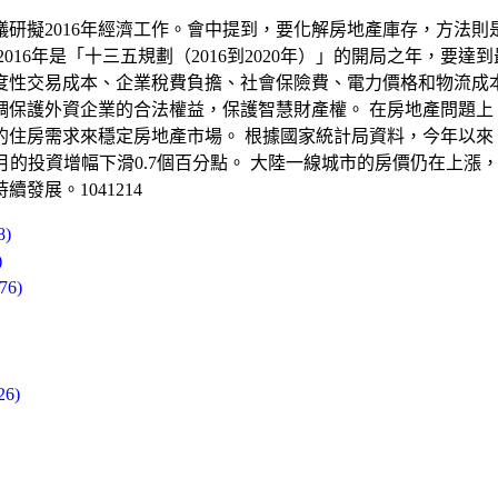
議研擬2016年經濟工作。會中提到，要化解房地產庫存，方法
16年是「十三五規劃（2016到2020年）」的開局之年，要
度性交易成本、企業稅費負擔、社會保險費、電力價格和物流成本
調保護外資企業的合法權益，保護智慧財產權。 在房地產問題上
住房需求來穩定房地產市場。 根據國家統計局資料，今年以來，
到10月的投資增幅下滑0.7個百分點。 大陸一線城市的房價仍在上
展。1041214
)
)
6)
6)