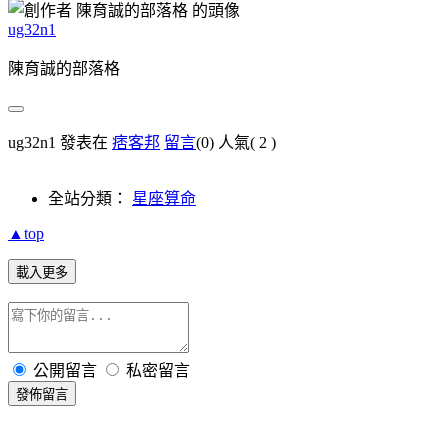
ug32n1
陳育誠的部落格
ug32n1 發表在
痞客邦
留言
(0)
人氣(
2
)
全站分類：
星座算命
▲top
載入更多
公開留言
私密留言
發佈留言