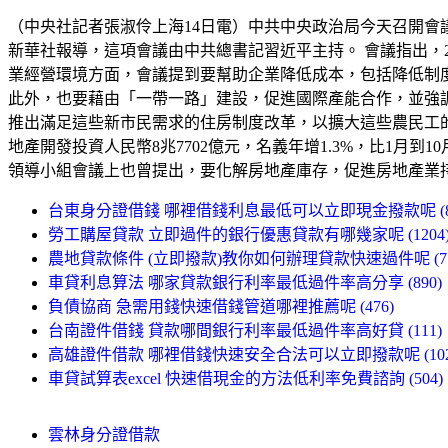
（中央社記者張淑伶上海14日電）中共中央政治局今天召開會
新華社報導，這項會議由中共總書記習近平主持。 會議指出，20
業經營環境方面，會議提到要幫助企業降低成本，包括降低制
此外，也要藉由「一帶一路」建設，促進國際產能合作，並強
推出滿足這些新市民需求的住房制度改革，以擴大這些農民工的
地產開發投資人民幣8兆7702億元，名義年增1.3%，比1月
領導小組會議上也曾提出，要化解房地產庫存，促進房地產業持續發
台東身分證借錢 哪裡借錢利息最低可以立即現金撥款呢 (8
勞工購屋貸款 立即過件的銀行優惠貸款有哪幾家呢 (1204
農地貸款條件 (立即撥款)教你如何辦理貸款快速過件呢 (77
車貸利息算法 哪家貸款銀行利率最低過件率高分享 (890)
負債協商 急需用錢快速借錢管道哪裡推薦呢 (476)
台南證件借錢 貸款哪間銀行利率最低過件率高好貸 (111)
高雄證件借款 哪裡借錢快速安全合法可以立即撥款呢 (102
車貸試算表excel 快速借現金的方法低利率免費諮詢 (504)
雲林身分證借款