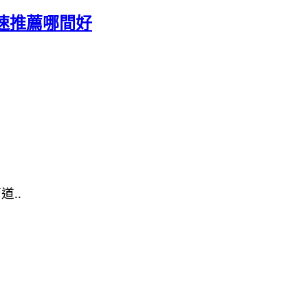
速推薦哪間好
..