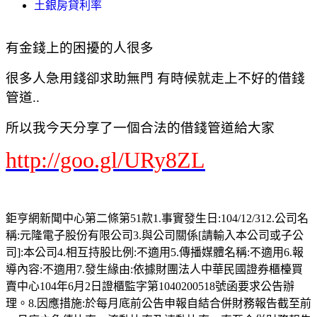
土銀房貸利率
有金錢上的困擾的人很多
很多人急用錢卻求助無門 有時候就走上不好的借錢
管道..
所以我今天分享了一個合法的借錢管道給大家
http://goo.gl/URy8ZL
鉅亨網新聞中心第二條第51款1.事實發生日:104/12/312.公司名
稱:元隆電子股份有限公司3.與公司關係[請輸入本公司或子公
司]:本公司4.相互持股比例:不適用5.傳播媒體名稱:不適用6.報
導內容:不適用7.發生緣由:依據財團法人中華民國證券櫃檯買
賣中心104年6月2日證櫃監字第1040200518號函要求公告辦
理。8.因應措施:於每月底前公告申報自結合併財務報告截至前