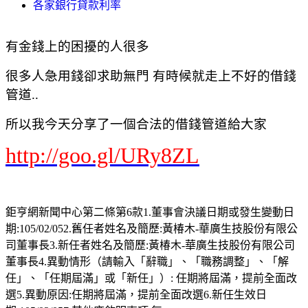
各家銀行貸款利率
有金錢上的困擾的人很多
很多人急用錢卻求助無門 有時候就走上不好的借錢
管道..
所以我今天分享了一個合法的借錢管道給大家
http://goo.gl/URy8ZL
鉅亨網新聞中心第二條第6款1.董事會決議日期或發生變動日
期:105/02/052.舊任者姓名及簡歷:黃椿木-華廣生技股份有限公
司董事長3.新任者姓名及簡歷:黃椿木-華廣生技股份有限公司
董事長4.異動情形（請輸入「辭職」、「職務調整」、「解
任」、「任期屆滿」或「新任」）: 任期將屆滿，提前全面改
選5.異動原因:任期將屆滿，提前全面改選6.新任生效日