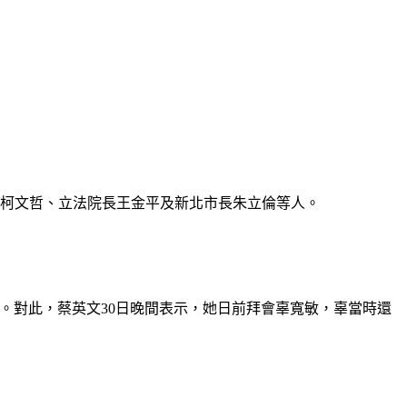
長柯文哲、立法院長王金平及新北市長朱立倫等人。
r」。對此，蔡英文30日晚間表示，她日前拜會辜寬敏，辜當時還