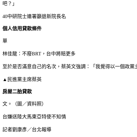
吧？」
40中研院士連署籲退新院長名
個人信用貸款條件
單
林佳龍：不廢BRT，台中將賠更多
至於是否滿意自己的名次，蔡英文強調：「我覺得以一個政黨
▲民進黨主席蔡英
房屋二胎貸款
文。（圖／資料照）
台嫌送陸大馬東亞特使不知情
記者劉康彥／台北報導