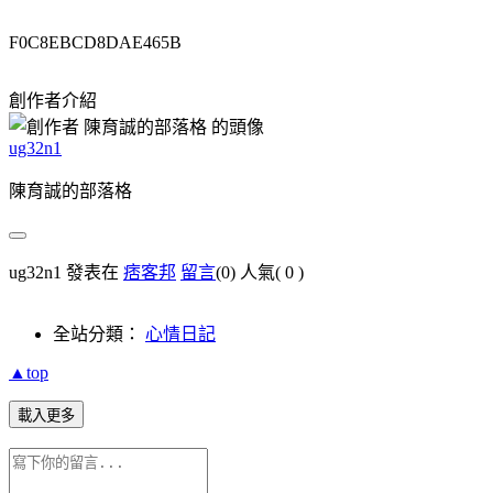
F0C8EBCD8DAE465B
創作者介紹
ug32n1
陳育誠的部落格
ug32n1 發表在
痞客邦
留言
(0)
人氣(
0
)
全站分類：
心情日記
▲top
載入更多