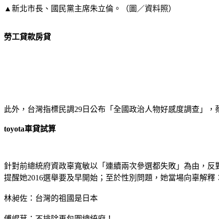
▲新北市長、國民黨主席朱立倫。（圖／資料照）
勞工貸款房貸
此外，台灣指標民調29日公布「全國政治人物好感度調查」，
toyota車貸試算
針對前總統府資政辜寬敏以「連續兩次參選都失敗」為由，反對民進
提醒她2016選舉要及早開始；至於性別問題，她當場向辜解
林昶佐：台灣的祖國是日本
傅崐萁：不排除再包圍總統府！