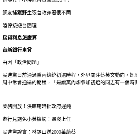
網友捕獲野生張善政穿著很不同
陸停接遊台團理
房貸利息怎麼算
台新銀行車貸
由因「政治問題」
民進黨日前通過黨內總統初選時程，外界關注蔡英文動向，她晚
周中常會通過的期程，「是讓黨內想參加初選的同志有一個時
美豬開放！洪慈庸暗批政府遲鈍
遊行見罷免小英旗網：還沒上任
民進黨證實：林錫山送2000萬給蔡